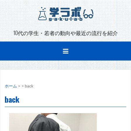
コ
ン
テ
ン
ツ
10代の学生・若者の動向や最近の流行を紹介
へ
ス
キ
ッ
プ
ホーム
>
>
back
back