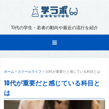
コ
ン
テ
ン
ツ
10代の学生・若者の動向や最近の流行を紹介
へ
ス
キ
ッ
プ
ホーム
>
スクールライフ
>
10代が重要だと感じている科目とは
10代が重要だと感じている科目と
は