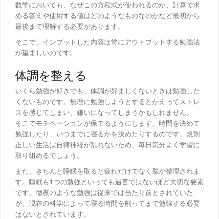
数学においても、なぜこの方程式が使われるのか、計算で求
める答えや使用する値はどのようなものなのかなど最初から
最後まで理解する必要があります。
そこで、インプットした内容は常にアウトプットする勉強法
が望ましいのです。
体調を整える
いくら勉強が好きでも、体調が好ましくないときは勉強した
くないものです。無理に勉強しようとするとかえってストレ
スを感じてしまい、嫌いになってしまうかもしれません。
そこでモチベーションが保てるようにします。時間を決めて
勉強したり、いつまでに寝るかを決めたりするのです。規則
正しい生活は自律神経が乱れないため、毎日気分よく学習に
取り組めるでしょう。
また、きちんと睡眠を取ると疲れだけでなく脳が整理されま
す。睡眠も1つの勉強といっても過言ではないほど大切な要素
です。徹夜のような勉強は従来では当たり前とされていた
が、現在の科学によって寝る時間を削ってまで勉強する必要
はないとされています。