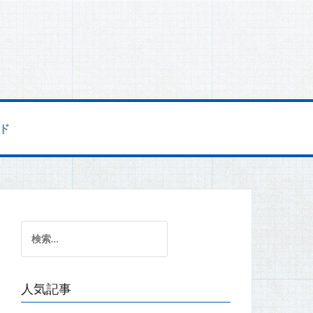
ド
検
索:
人気記事