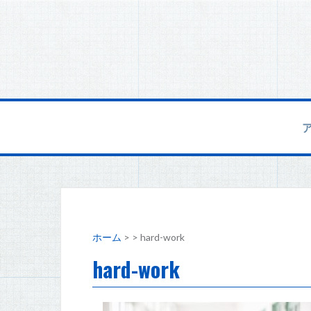
コ
ン
テ
ン
ツ
へ
ス
キ
ッ
プ
ホーム
>
>
hard-work
hard-work