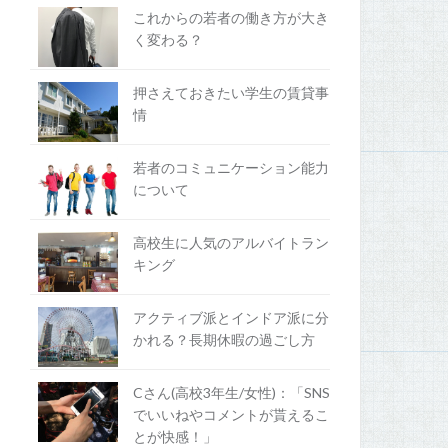
これからの若者の働き方が大き
く変わる？
押さえておきたい学生の賃貸事
情
若者のコミュニケーション能力
について
高校生に人気のアルバイトラン
キング
アクティブ派とインドア派に分
かれる？長期休暇の過ごし方
Cさん(高校3年生/女性)：「SNS
でいいねやコメントが貰えるこ
とが快感！」